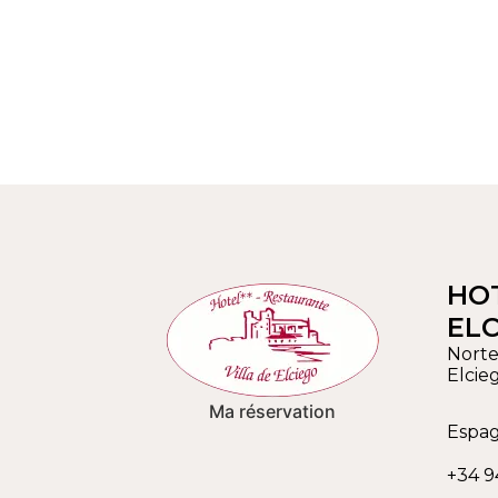
HOT
EL
Norte,
Elcie
Ma réservation
Espa
+34 9